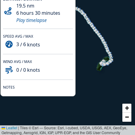
19.5
nm
6 hours 30 minutes
Play timelapse
SPEED AVG / MAX
3
/
6
knots
WIND AVG / MAX
0
/
0
knots
NOTES
+
−
Leaflet
|
Tiles © Esri — Source: Esri, i-cubed, USDA, USGS, AEX, GeoEye,
Getmapping, Aerogrid, IGN, IGP, UPR-EGP, and the GIS User Community